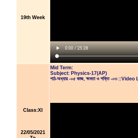
19th Week
Mid Term:
Subject: Physics-17(AP)
পাঠ-অধ্যায় -০৫ কাজ, ক্ষমতা ও শক্তি -০৩ ::Vid
Class:XI
22/05/2021
To