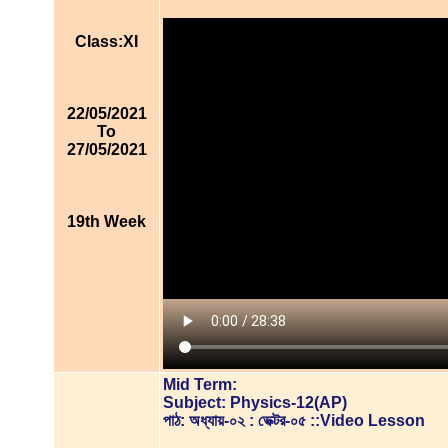
Class:XI
22/05/2021
To
27/05/2021
19th Week
Mid Term:
Subject: Physics-12(AP)
পাঠ: অধ্যায়-০২ : ভেক্টর-০৫ ::Video Lesson