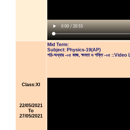
Mid Term:
Subject: Physics-19(AP)
পাঠ-অধ্যায় -০৫ কাজ, ক্ষমতা ও শক্তি -০৫ ::Vid
Class:XI
22/05/2021
To
27/05/2021