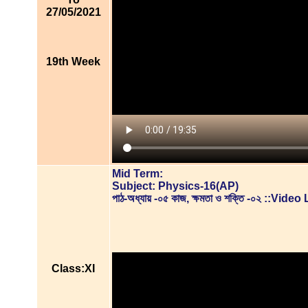
27/05/2021
19th Week
Mid Term:
Subject: Physics-16(AP)
পাঠ-অধ্যায় -০৫ কাজ, ক্ষমতা ও শক্তি -০২ ::Vid
Class:XI