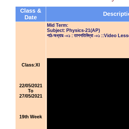
Class &
Descripti
Date
Mid Term:
Subject: Physics-21(AP)
পাঠ-অধ্যায় -০১ : তাপগতিবিদ্যা -০১ ::Video Les
Class:XI
22/05/2021
To
27/05/2021
19th Week