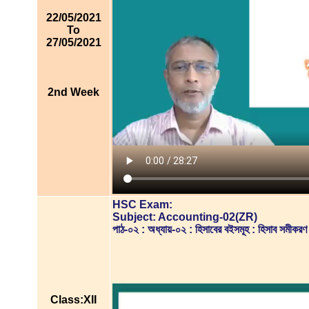
22/05/2021
To
27/05/2021
2nd Week
HSC Exam:
Subject: Accounting-02(ZR)
পাঠ-০২ : অধ্যায়-০২ : হিসাবের বইসমূহ : হিসাব সম
Class:XII