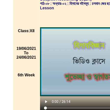
পাঠ-০৮ : অধ্যায়-০২ : হিসাবের বইসমূহ : চলমান জের 
Lesson
Class:XII
19/06/2021
To
24/06/2021
6th Week